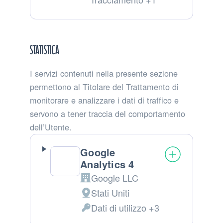
trattamento:
Personali
trattati:
Statistica
I servizi contenuti nella presente sezione
permettono al Titolare del Trattamento di
monitorare e analizzare i dati di traffico e
servono a tener traccia del comportamento
dell’Utente.
Google
Analytics 4
Google LLC
Azienda:
Stati Uniti
Luogo
Dati di utilizzo +3
del
Dati