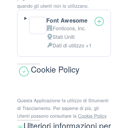
quando gli utenti non lo utilizzano.
Font Awesome
Fonticons, Inc.
Azienda:
Stati Uniti
Luogo
Dati di utilizzo +1
del
Dati
trattamento:
Personali
trattati:
Cookie Policy
Questa Applicazione fa utilizzo di Strumenti
di Tracciamento. Per saperne di più, gli
Utenti possono consultare la
Cookie Policy
.
Ulteriori informazioni per