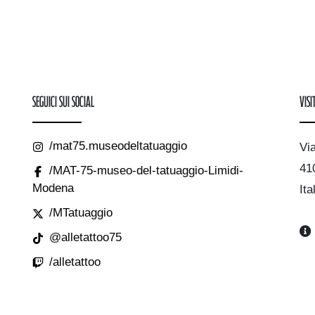
Seguici sui Social
Visi
/mat75.museodeltatuaggio
Vi
41
/MAT-75-museo-del-tatuaggio-Limidi-
Modena
Ita
/MTatuaggio
@alletattoo75
/alletattoo