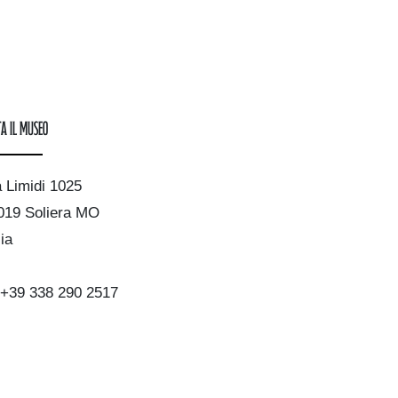
ta il museo
a Limidi 1025
019 Soliera MO
lia
+39 338 290 2517