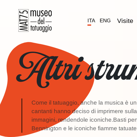
Visite
ITA
ENG
Altri stru
Come il tatuaggio, anche la musica è un’a
cantanti hanno deciso di imprimere sulla
immagini, rendendole iconiche.Basti pe
Bennington e le iconiche fiamme tatuate 